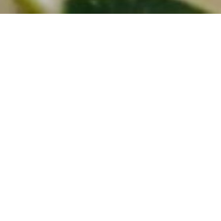
Teneur en
polyphénols par
variété
Le contenu phénolique
extrêmement élevé de notre variété
Chetoui rend notre huile d'olive
vierge extra rare.
Son goût unique est dû à la forte
présence de polyphénols.